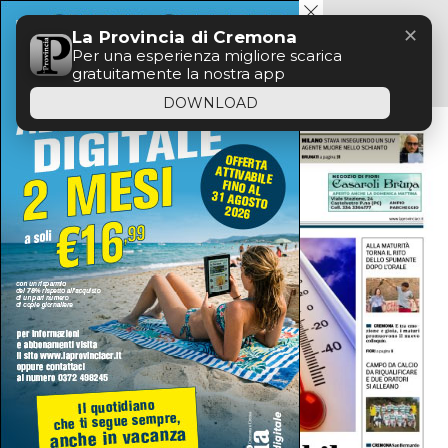
Menu
✕
La Provincia di Cremona
Per una esperienza migliore scarica
gratuitamente la nostra app
DOWNLOAD