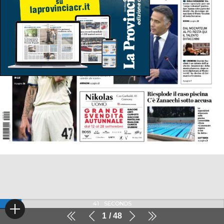
41
SECONDS
1
48