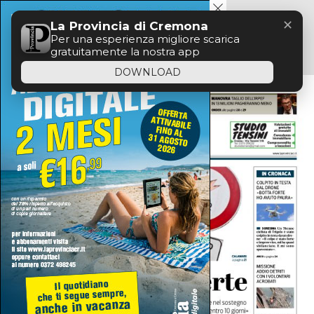
Menu
✕
La Provincia di Cremona
Per una esperienza migliore scarica
gratuitamente la nostra app
DOWNLOAD