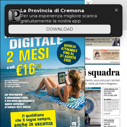
Menu
✕
La Provincia di Cremona
Per una esperienza migliore scarica
gratuitamente la nostra app
DOWNLOAD